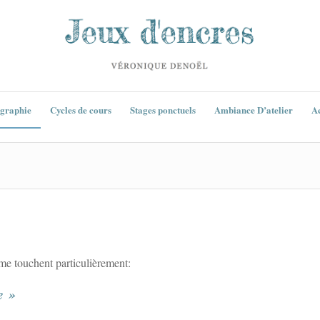
igraphie
Cycles de cours
Stages ponctuels
Ambiance D’atelier
Ac
 me touchent particulièrement:
e »