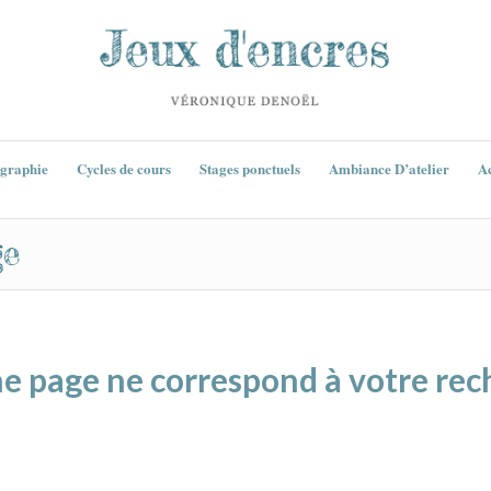
igraphie
Cycles de cours
Stages ponctuels
Ambiance D’atelier
Ac
ge
e page ne correspond à votre rec