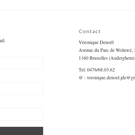
Contact
il.
Véronique Denoël
Avenue du Parc de Woluwé, 
1160 Bruxelles (Auderghem)
Tel: 0476/68.03.62
@ :
veronique.denoel.jde@g