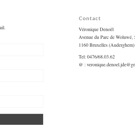
Contact
il.
Véronique Denoël
Avenue du Parc de Woluwé, 
1160 Bruxelles (Auderghem)
Tel: 0476/68.03.62
@ :
veronique.denoel.jde@g