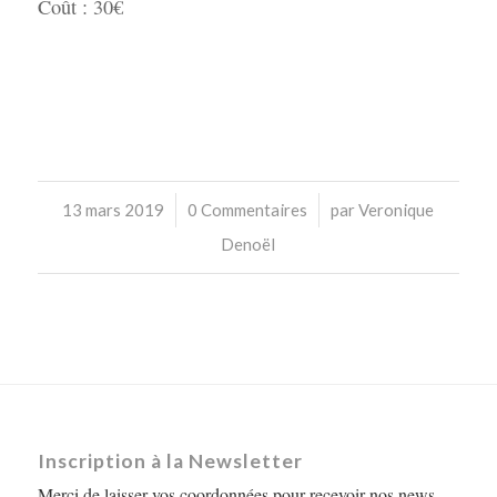
Coût : 30€
/
/
13 mars 2019
0 Commentaires
par
Veronique
Denoël
Inscription à la Newsletter
Merci de laisser vos coordonnées pour recevoir nos news